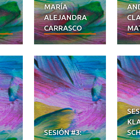
MARÍA
AN
ALEJANDRA
CLA
CARRASCO
MAT
SES
KL
SESIÓN #3:
SC