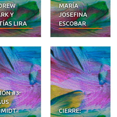
DREW
MARÍA
RK Y
JOSEFINA
ÍAS LIRA
ESCOBAR
IÓN #3:
AUS
HMIDT-
CIERRE: