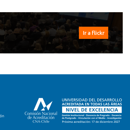
Ir a flickr
ión