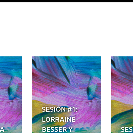
SESIÓN #1:
LORRAINE
DA
BESSER Y
SES